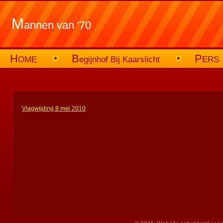
M
annen van '70
H
B
P
OME
egijnhof Bij Kaarslicht
ERS
Vlagwijding 8 mei 2010